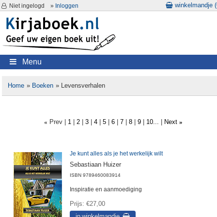
winkelmandje (
Niet ingelogd
»
Inloggen
Menu
Home
»
Boeken
» Levensverhalen
Prev
1
2
3
4
5
6
7
8
9
10...
Next
«
»
Je kunt alles als je het werkelijk wilt
Sebastiaan Huizer
ISBN
9789460083914
Inspiratie en aanmoediging
Prijs
€27,00