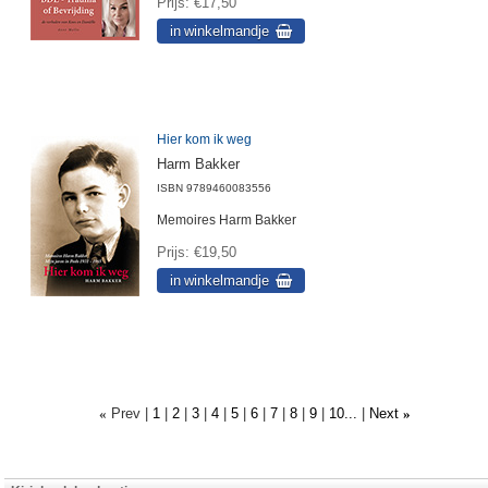
Prijs
€17,50
Hier kom ik weg
Harm Bakker
ISBN
9789460083556
Memoires Harm Bakker
Prijs
€19,50
Prev
1
2
3
4
5
6
7
8
9
10...
Next
«
»