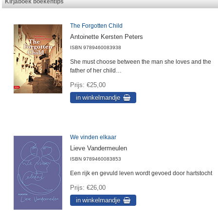
Kirjaboek boekentips
The Forgotten Child
Antoinette Kersten Peters
ISBN
9789460083938
She must choose between the man she loves and the
father of her child…
Prijs
€25,00
We vinden elkaar
Lieve Vandermeulen
ISBN
9789460083853
Een rijk en gevuld leven wordt gevoed door hartstocht
Prijs
€26,00