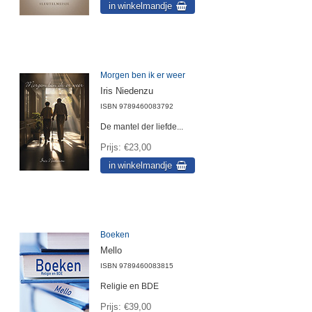
Morgen ben ik er weer
Iris Niedenzu
ISBN
9789460083792
De mantel der liefde...
Prijs
€23,00
Boeken
Mello
ISBN
9789460083815
Religie en BDE
Prijs
€39,00