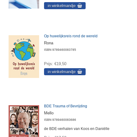
Op huwelijksreis rond de wereld
Rona
ISBN
9789460083785
Prijs
€19,50
BDE Trauma of Bevrijding
Mello
ISBN
9789460083686
de BDE-verhalen van Koos en Daniëlle