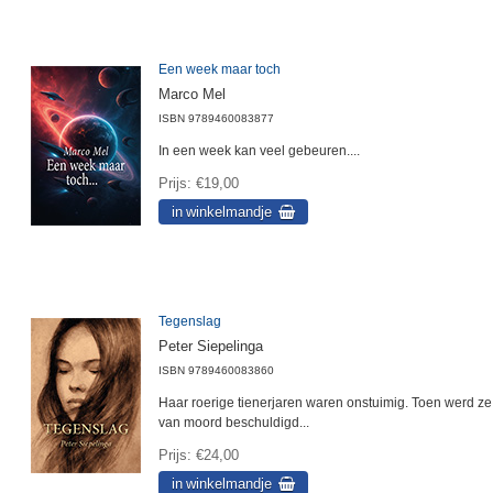
Een week maar toch
Marco Mel
ISBN
9789460083877
In een week kan veel gebeuren....
Prijs
€19,00
Tegenslag
Peter Siepelinga
ISBN
9789460083860
Haar roerige tienerjaren waren onstuimig. Toen werd ze
van moord beschuldigd...
Prijs
€24,00