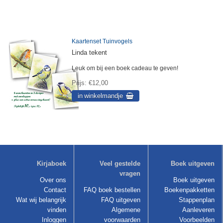
Kaartenset Tuinvogels
Linda tekent
Leuk om bij een boek cadeau te geven!
Prijs
€12,00
Kirjaboek
Veel gestelde
Boek uitgeven
vragen
Over ons
Boek uitgeven
Contact
FAQ boek bestellen
Boekenpakketten
Wat wij belangrijk
FAQ uitgeven
Stappenplan
vinden
Algemene
Aanleveren
Inloggen
voorwaarden
Voorbeelden