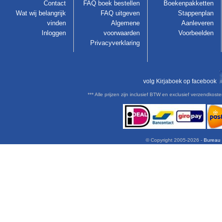
Contact
FAQ boek bestellen
Boekenpakketten
Wat wij belangrijk
FAQ uitgeven
Stappenplan
vinden
Algemene
Aanleveren
Inloggen
voorwaarden
Voorbeelden
Privacyverklaring
volg Kirjaboek op facebook
*** Alle prijzen zijn inclusief BTW en exclusief verzendkoste
© Copyright 2005-
2026 -
Bureau 