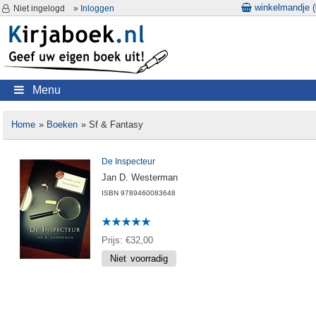
winkelmandje (
Niet ingelogd
»
Inloggen
Menu
Home
»
Boeken
» Sf & Fantasy
De Inspecteur
Jan D. Westerman
ISBN
9789460083648
Prijs
€32,00