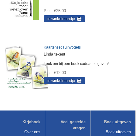
Prijs
€25,00
Kaartenset Tuinvogels
Linda tekent
Leuk om bij een boek cadeau te geven!
Prijs
€12,00
Kirjaboek
Veel gestelde
Boek uitgeven
vragen
Over ons
Boek uitgeven