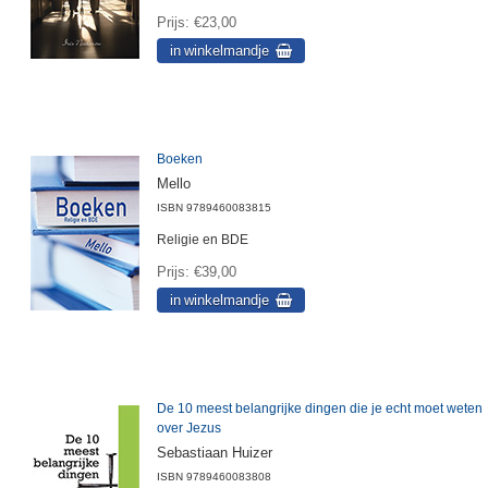
Prijs
€23,00
Boeken
Mello
ISBN
9789460083815
Religie en BDE
Prijs
€39,00
De 10 meest belangrijke dingen die je echt moet weten
over Jezus
Sebastiaan Huizer
ISBN
9789460083808