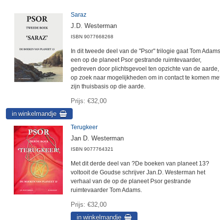
Saraz
J.D. Westerman
ISBN
9077668268
In dit tweede deel van de "Psor" trilogie gaat Tom Adams
een op de planeet Psor gestrande ruimtevaarder,
gedreven door plichtsgevoel ten opzichte van de aarde,
op zoek naar mogelijkheden om in contact te komen me
zijn thuisbasis op die aarde.
Prijs
€32,00
Terugkeer
Jan D. Westerman
ISBN
9077764321
Met dit derde deel van ?De boeken van planeet 13?
voltooit de Goudse schrijver Jan.D. Westerman het
verhaal van de op de planeet Psor gestrande
ruimtevaarder Tom Adams.
Prijs
€32,00