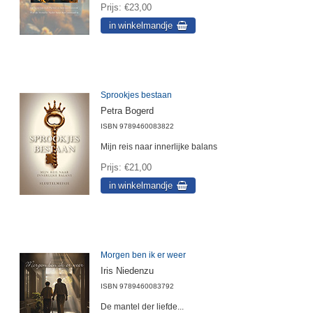
Prijs
€23,00
Sprookjes bestaan
Petra Bogerd
ISBN
9789460083822
Mijn reis naar innerlijke balans
Prijs
€21,00
Morgen ben ik er weer
Iris Niedenzu
ISBN
9789460083792
De mantel der liefde...