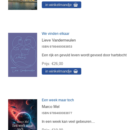
We vinden elkaar
Lieve Vandermeulen
ISBN
9789460083853
Een rijk en gevuld leven wordt gevoed door hartstocht
Prijs
€26,00
Een week maar toch
Marco Mel
ISBN
9789460083877
In een week kan veel gebeuren....