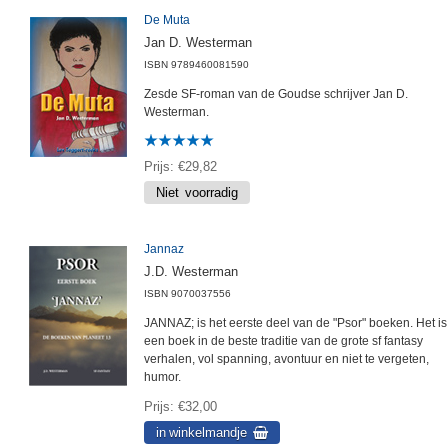
De Muta
Jan D. Westerman
ISBN
9789460081590
Zesde SF-roman van de Goudse schrijver Jan D.
Westerman.
Prijs
€29,82
Jannaz
J.D. Westerman
ISBN
9070037556
JANNAZ; is het eerste deel van de "Psor" boeken. Het is
een boek in de beste traditie van de grote sf fantasy
verhalen, vol spanning, avontuur en niet te vergeten,
humor.
Prijs
€32,00