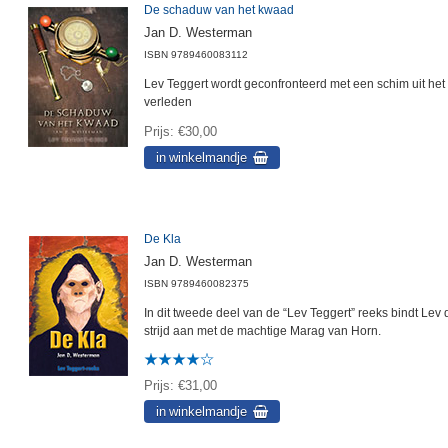
De schaduw van het kwaad
Jan D. Westerman
ISBN
9789460083112
Lev Teggert wordt geconfronteerd met een schim uit het
verleden
Prijs
€30,00
De Kla
Jan D. Westerman
ISBN
9789460082375
In dit tweede deel van de “Lev Teggert” reeks bindt Lev 
strijd aan met de machtige Marag van Horn.
Prijs
€31,00