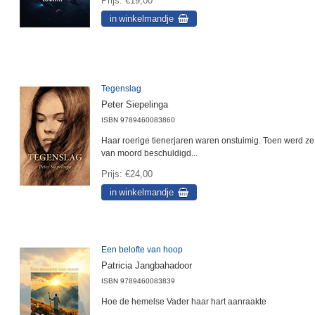
Prijs
€19,00
Tegenslag
Peter Siepelinga
ISBN
9789460083860
Haar roerige tienerjaren waren onstuimig. Toen werd ze
van moord beschuldigd...
Prijs
€24,00
Een belofte van hoop
Patricia Jangbahadoor
ISBN
9789460083839
Hoe de hemelse Vader haar hart aanraakte