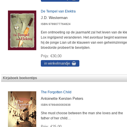
De Tempel van Elektra
J.D. Westerman
ISBN
9789077764824
Een ontmoeting op de jaarmarkt zal het leven van de kle
Lox ingrijpend veranderen. Het avontuur begint wannee
hij de jonge Lian uit de klauwen van een geheimzinnige
bloedorde probeert te bevrijden.
Prijs
€30,00
Kirjaboek boekentips
The Forgotten Child
Antoinette Kersten Peters
ISBN
9789460083938
She must choose between the man she loves and the
father of her child…
Prijs
€25,00