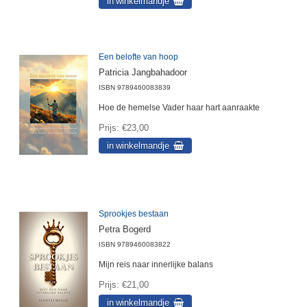
Een belofte van hoop
Patricia Jangbahadoor
ISBN
9789460083839
Hoe de hemelse Vader haar hart aanraakte
Prijs
€23,00
Sprookjes bestaan
Petra Bogerd
ISBN
9789460083822
Mijn reis naar innerlijke balans
Prijs
€21,00