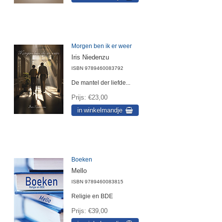
Morgen ben ik er weer
Iris Niedenzu
ISBN
9789460083792
De mantel der liefde...
Prijs
€23,00
Boeken
Mello
ISBN
9789460083815
Religie en BDE
Prijs
€39,00