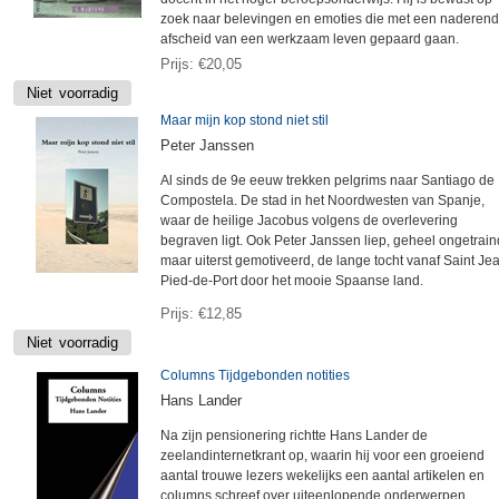
zoek naar belevingen en emoties die met een naderend
afscheid van een werkzaam leven gepaard gaan.
Prijs
€20,05
Maar mijn kop stond niet stil
Peter Janssen
Al sinds de 9e eeuw trekken pelgrims naar Santiago de
Compostela. De stad in het Noordwesten van Spanje,
waar de heilige Jacobus volgens de overlevering
begraven ligt. Ook Peter Janssen liep, geheel ongetrain
maar uiterst gemotiveerd, de lange tocht vanaf Saint Je
Pied-de-Port door het mooie Spaanse land.
Prijs
€12,85
Columns Tijdgebonden notities
Hans Lander
Na zijn pensionering richtte Hans Lander de
zeelandinternetkrant op, waarin hij voor een groeiend
aantal trouwe lezers wekelijks een aantal artikelen en
columns schreef over uiteenlopende onderwerpen,