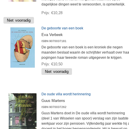
dagelijkse dingen weet te verwoorden, is opmerkelijk.
Prijs
€10,28
De geboorte van een boek
Eva Verbeek
ISBN
9070037181
De geboorte van een boek is een kroniek die negen
maanden beslaat waarin de schrijfster verhaalt over haa
pogingen haar tweede roman uitgegeven te krijgen.
Prijs
€10,50
De oude villa wordt herinnering
Guus Martens
ISBN
9070037262
Guus Martens doet in De oude villa wordt herinnering
(deel 1 van Wisselen van spoor) verslag van zijn laatste
werkjaar voor zijn pensioen. Vijfendertig jaar werkte hij 
docent in het hoger beroepsonderwijs. Hij is bewust op