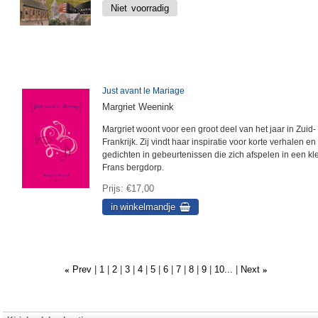
Just avant le Mariage
Margriet Weenink
Margriet woont voor een groot deel van het jaar in Zuid-
Frankrijk. Zij vindt haar inspiratie voor korte verhalen en
gedichten in gebeurtenissen die zich afspelen in een kl
Frans bergdorp.
Prijs
€17,00
Prev
1
2
3
4
5
6
7
8
9
10...
Next
«
»