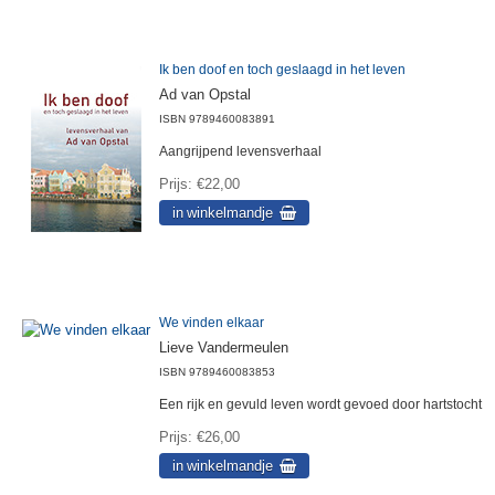
Ik ben doof en toch geslaagd in het leven
Ad van Opstal
ISBN
9789460083891
Aangrijpend levensverhaal
Prijs
€22,00
We vinden elkaar
Lieve Vandermeulen
ISBN
9789460083853
Een rijk en gevuld leven wordt gevoed door hartstocht
Prijs
€26,00