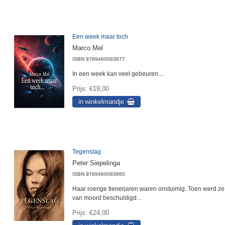
Een week maar toch
Marco Mel
ISBN
9789460083877
In een week kan veel gebeuren....
Prijs
€19,00
Tegenslag
Peter Siepelinga
ISBN
9789460083860
Haar roerige tienerjaren waren onstuimig. Toen werd ze
van moord beschuldigd...
Prijs
€24,00