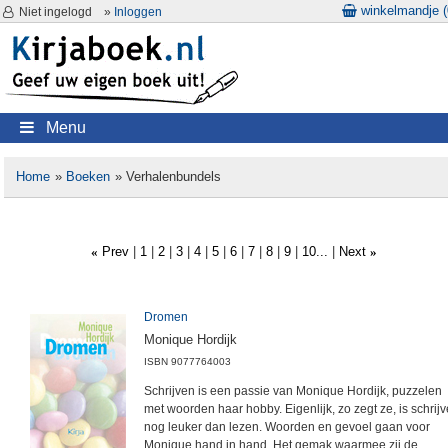
winkelmandje (
Niet ingelogd
»
Inloggen
Menu
Home
»
Boeken
» Verhalenbundels
Prev
1
2
3
4
5
6
7
8
9
10...
Next
«
»
Dromen
Monique Hordijk
ISBN
9077764003
Schrijven is een passie van Monique Hordijk, puzzelen
met woorden haar hobby. Eigenlijk, zo zegt ze, is schrij
nog leuker dan lezen. Woorden en gevoel gaan voor
Monique hand in hand. Het gemak waarmee zij de