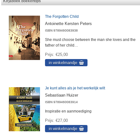
Kirjaboek boekentips
The Forgotten Child
Antoinette Kersten Peters
ISBN
9789460083938
She must choose between the man she loves and the
father of her child…
Prijs
€25,00
Je kunt alles als je het werkelijk wilt
Sebastiaan Huizer
ISBN
9789460083914
Inspiratie en aanmoediging
Prijs
€27,00