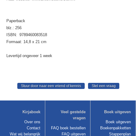
Paperback
blz.: 256
ISBN: 9789460083518
Formaat: 14,8 x 21 cm
Levertijd ongeveer 1 week
Kirjaboek
Veel gestelde
Boek uitgeven
vragen
Over ons
Boek uitgeven
Contact
FAQ boek bestellen
Boekenpakketten
Wat wij belangrijk
FAQ uitgeven
Stappenplan