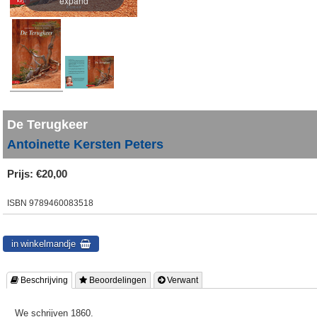
expand
De Terugkeer
Antoinette Kersten Peters
Prijs:
€20,00
ISBN
9789460083518
 Beschrijving
 Beoordelingen
 Verwant
We schrijven 1860.