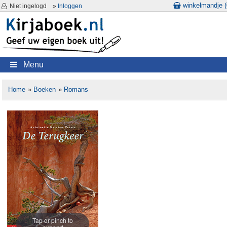
winkelmandje (
Niet ingelogd
»
Inloggen
Menu
Home
»
Boeken
»
Romans
Tap or pinch to