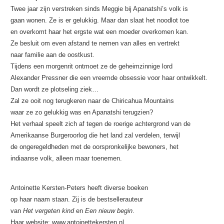
Twee jaar zijn verstreken sinds Meggie bij Apanatshi’s volk is
gaan wonen. Ze is er gelukkig. Maar dan slaat het noodlot toe
en overkomt haar het ergste wat een moeder overkomen kan.
Ze besluit om even afstand te nemen van alles en vertrekt
naar familie aan de oostkust.
Tijdens een morgenrit ontmoet ze de geheimzinnige lord
Alexander Pressner die een vreemde obsessie voor haar ontwikkelt.
Dan wordt ze plotseling ziek…
Zal ze ooit nog terugkeren naar de Chiricahua Mountains
waar ze zo gelukkig was en Apanatshi terugzien?
Het verhaal speelt zich af tegen de roerige achtergrond van de
Amerikaanse Burgeroorlog die het land zal verdelen, terwijl
de ongeregeldheden met de oorspronkelijke bewoners, het
indiaanse volk, alleen maar toenemen.
Antoinette Kersten-Peters heeft diverse boeken
op haar naam staan. Zij is de bestsellerauteur
van
Het vergeten kind
en
Een nieuw begin
.
Haar website: www.antoinettekersten.nl