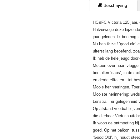
 Beschrijving
HC&FC Victoria 125 jaar, d
Halverwege deze bijzondere
jaar geleden. Ik ben nog j
Nu ben ik zelf ‘good old’ 
uiterst lang beoefend, zoa
Ik heb de hele jeugd door
Meteen over naar ‘vlaggen
tientallen ‘caps’, in de sp
en derde elftal en - tot bes
Mooie herinneringen. Toe
Mooiste herinnering: weds
Lenstra. Ter gelegenheid 
Op afstand voetbal blijve
die dierbaar Victoria uitd
Ik woon de ontmoeting bij
goed. Op het balkon, tuss
‘Good Old’, hij houdt ste