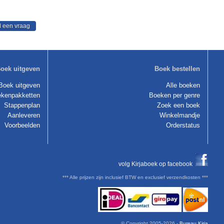
oek uitgeven
Boek bestellen
Boek uitgeven
Alle boeken
kenpakketten
Boeken per genre
Stappenplan
Zoek een boek
Aanleveren
Winkelmandje
Voorbeelden
Orderstatus
volg Kirjaboek op facebook
*** Alle prijzen zijn inclusief BTW en exclusief verzendkosten ***
© Copyright 2005-
2026 -
Bureau Kirja