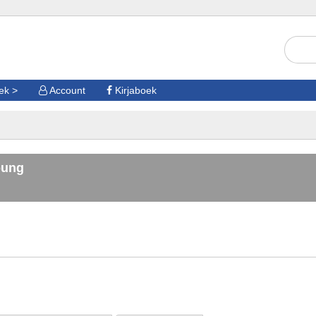
oek
Account
Kirjaboek
oung