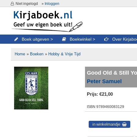
Niet ingelogd
»
Inloggen
Boek uitgeven
Boekwinkel
Over Kirjab
Home
»
Boeken
»
Hobby & Vrije Tijd
Good Old & Still Y
Peter Samuel
Prijs:
€21,00
ISBN
9789460083129