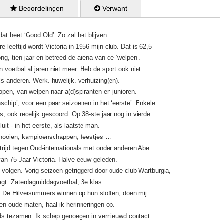
 Beoordelingen
 Verwant
at heet ‘Good Old’. Zo zal het blijven.
 leeftijd wordt Victoria in 1956 mijn club. Dat is 62,5
ong, tien jaar en betreed de arena van de ‘welpen’.
en voetbal al jaren niet meer. Heb de sport ook niet
ls anderen. Werk, huwelijk, verhuizing(en).
lopen, van welpen naar a(d)spiranten en junioren.
schip’, voor een paar seizoenen in het ‘eerste’. Enkele
its, ook redelijk gescoord. Op 38-ste jaar nog in vierde
luit - in het eerste, als laatste man.
rnooien, kampioenschappen, feestjes …
trijd tegen Oud-internationals met onder anderen Abe
van 75 Jaar Victoria. Halve eeuw geleden.
n volgen. Vorig seizoen getriggerd door oude club Wartburgia,
aagt. Zaterdagmiddagvoetbal, 3e klas.
. De Hilversummers winnen op hun sloffen, doen mij
en oude maten, haal ik herinneringen op.
eds tezamen. Ik schep genoegen in vernieuwd contact.