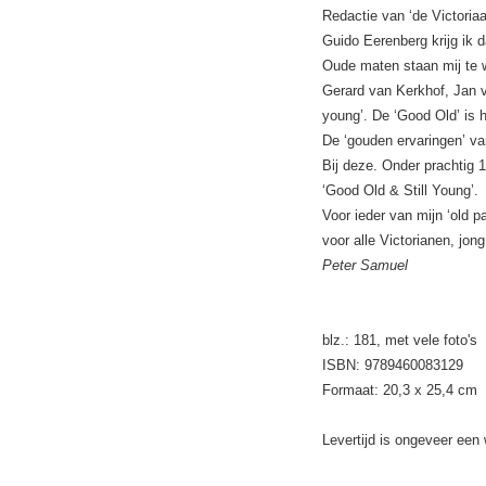
Redactie van ‘de Victoria
Guido Eerenberg krijg ik da
Oude maten staan mij te w
Gerard van Kerkhof, Jan va
young’. De ‘Good Old’ is h
De ‘gouden ervaringen’ va
Bij deze. Onder prachtig 
‘Good Old & Still Young’.
Voor ieder van mijn ‘old 
voor alle Victorianen, jong
Peter Samuel
blz.: 181, met vele foto's
ISBN: 9789460083129
Formaat: 20,3 x 25,4 cm
Levertijd is ongeveer een