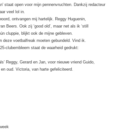
an' staat open voor mijn pennenvruchten. Dankzij redacteur
ar veel lol in.
oord, ontvangen mij hartelijk. Reggy Huguenin,
n Beers. Ook zij ‘good old’, maar net als ik ‘still
ún cluppie, blijkt ook de mijne gebleven.
n deze voetbalfreak moeten gebundeld. Vind ik.
125-clubembleem staat de waarheid gedrukt:
pals’ Reggy, Gerard en Jan, voor nieuwe vriend Guido,
 en oud. Victoria, van harte gefeliciteerd.
 week