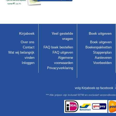
Kirjaboek
Veel gestelde
Boek uitgeven
vragen
Over ons
Boek uitgeven
Contact
FAQ boek bestellen
Boekenpakketten
Wat wij belangrijk
FAQ uitgeven
Stappenplan
vinden
Algemene
Aanleveren
Inloggen
voorwaarden
Voorbeelden
Privacyverklaring
volg Kirjaboek op facebook
*** Alle prijzen zijn inclusief BTW en exclusief verzendkoste