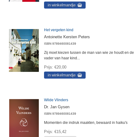
Het vergeten kind
Antoinette Kersten Peters
ISBN
9789460081439
Zij moet kiezen tussen de man van wie ze houdt en de
vader van haar kind...
Prijs
€20,00
Wilde Vlinders
Dr. Jan Gysen
ISBN
9789460081439
Momenten die indruk maakten, bewaard in haiku's
Prijs
€15,42