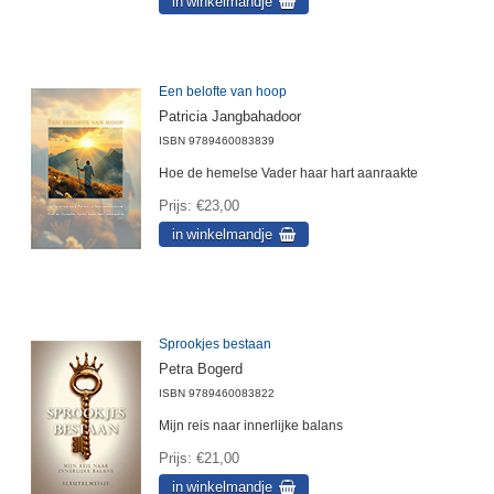
Een belofte van hoop
Patricia Jangbahadoor
ISBN
9789460083839
Hoe de hemelse Vader haar hart aanraakte
Prijs
€23,00
Sprookjes bestaan
Petra Bogerd
ISBN
9789460083822
Mijn reis naar innerlijke balans
Prijs
€21,00