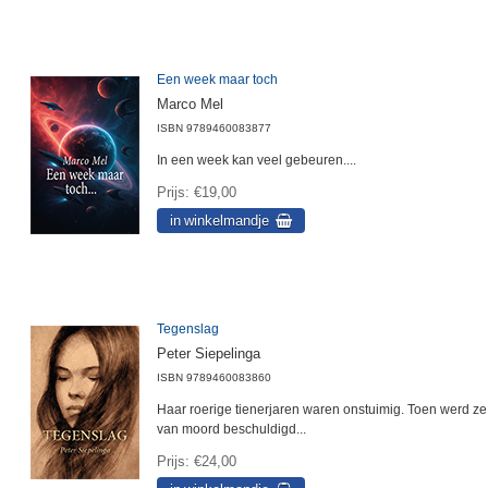
Een week maar toch
Marco Mel
ISBN
9789460083877
In een week kan veel gebeuren....
Prijs
€19,00
Tegenslag
Peter Siepelinga
ISBN
9789460083860
Haar roerige tienerjaren waren onstuimig. Toen werd ze
van moord beschuldigd...
Prijs
€24,00