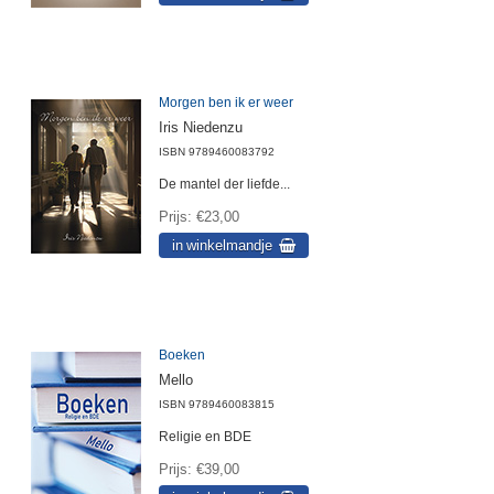
Morgen ben ik er weer
Iris Niedenzu
ISBN
9789460083792
De mantel der liefde...
Prijs
€23,00
Boeken
Mello
ISBN
9789460083815
Religie en BDE
Prijs
€39,00