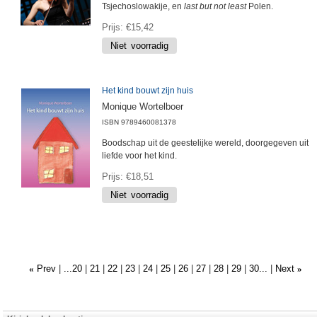
Tsjechoslowakije, en
last but not least
Polen.
Prijs
€15,42
Het kind bouwt zijn huis
Monique Wortelboer
ISBN
9789460081378
Boodschap uit de geestelijke wereld, doorgegeven uit
liefde voor het kind.
Prijs
€18,51
Prev
...20
21
22
23
24
25
26
27
28
29
30...
Next
«
»