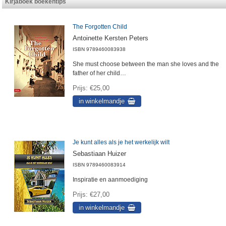
Kirjaboek boekentips
The Forgotten Child
Antoinette Kersten Peters
ISBN
9789460083938
She must choose between the man she loves and the
father of her child…
Prijs
€25,00
Je kunt alles als je het werkelijk wilt
Sebastiaan Huizer
ISBN
9789460083914
Inspiratie en aanmoediging
Prijs
€27,00