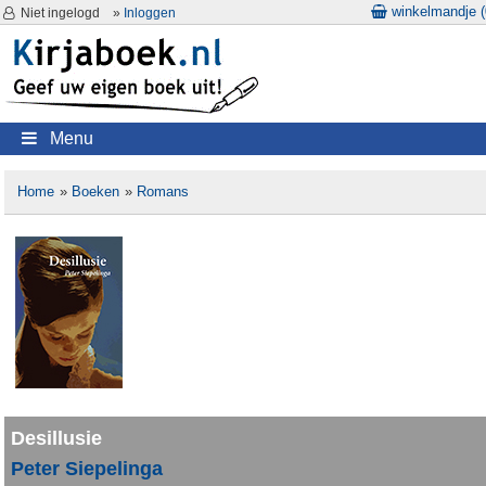
winkelmandje (
Niet ingelogd
»
Inloggen
Menu
Home
»
Boeken
»
Romans
Desillusie
Peter Siepelinga