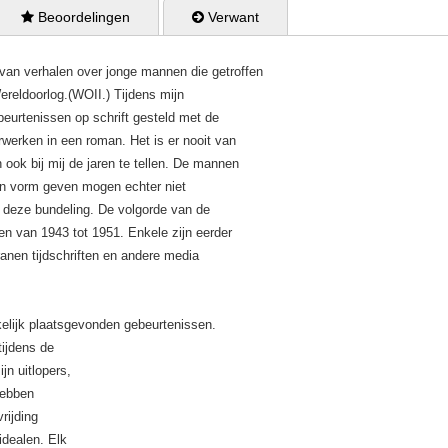
 Beoordelingen
 Verwant
 van verhalen over jonge mannen die getroffen
reldoorlog.(WOII.) Tijdens mijn
beurtenissen op schrift gesteld met de
rwerken in een roman. Het is er nooit van
ok bij mij de jaren te tellen. De mannen
n vorm geven mogen echter niet
 deze bundeling. De volgorde van de
ren van 1943 tot 1951. Enkele zijn eerder
ranen tijdschriften en andere media
kelijk plaatsgevonden gebeurtenissen.
tijdens de
jn uitlopers,
hebben
rijding
idealen. Elk