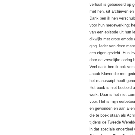
verhaal is gebaseerd op 
met hen, uit archieven en
Dank ben ik hen verschul
voor hun medewerking; he
van een episode uit hun l
dikwijls met grote emotie
ging. Ieder van deze man
een eigen gezicht. Hun l
door de vreselijke oorlog 
Veel dank ben ik ook ver
Jacob Klaver die met gedu
het manuscript heeft gere
Het boek is niet bedoeld a
werk. Daar is het niet co
voor. Het is mijn eerbeto
en gewonden en aan allen
die te boek staan als A
tijdens de Tweede Wereld
in dat speciale onderdeel 