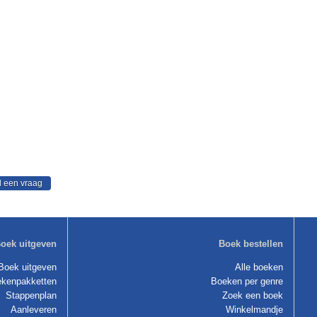
oek uitgeven
Boek bestellen
Boek uitgeven
Alle boeken
kenpakketten
Boeken per genre
Stappenplan
Zoek een boek
Aanleveren
Winkelmandje