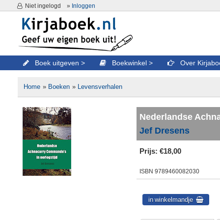
Niet ingelogd
»
Inloggen
Boek uitgeven
Boekwinkel
Over Kirjab
Home
»
Boeken
»
Levensverhalen
Nederlandse Achna
Jef Dresens
Prijs:
€18,00
ISBN
9789460082030