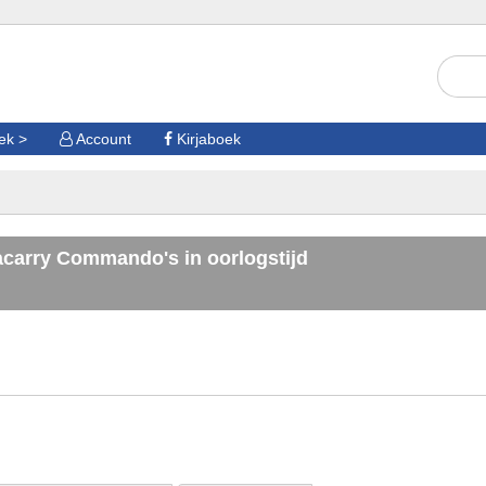
oek
Account
Kirjaboek
carry Commando's in oorlogstijd