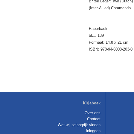
Britse Leger: Two (Dutch)
(Inter-Allied) Commando.
Paperback
blz.: 139
Formaat: 14,8 x 21 cm
ISBN: 978-94-6008-203-0
Kirjaboek
Over ons
Contact
Wat wij belangrijk vinden
Inloggen