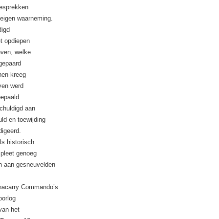
gesprekken
 eigen waarneming.
digd
t opdiepen
even, welke
 gepaard
nen kreeg
even werd
bepaald.
schuldigd aan
ld en toewijding
digeerd.
ls historisch
mpleet genoeg
on aan gesneuvelden
chnacarry Commando’s
oorlog
van het