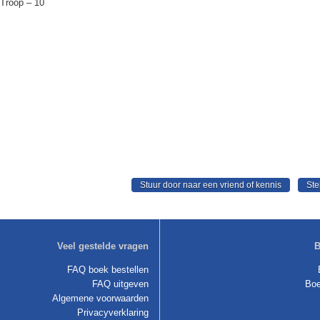
 Troop – 10
Veel gestelde vragen
B
FAQ boek bestellen
FAQ uitgeven
Boe
Algemene voorwaarden
Privacyverklaring