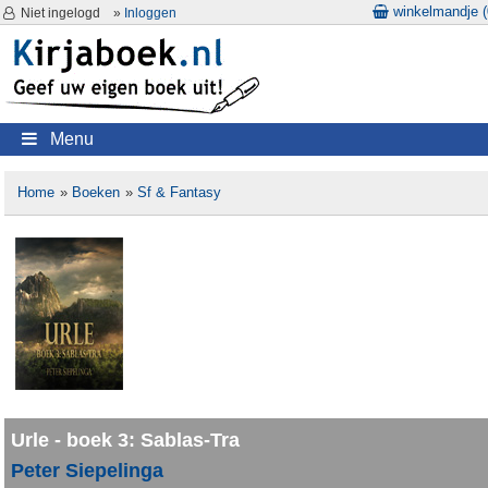
winkelmandje (
Niet ingelogd
»
Inloggen
Menu
Home
»
Boeken
»
Sf & Fantasy
Urle - boek 3: Sablas-Tra
Peter Siepelinga