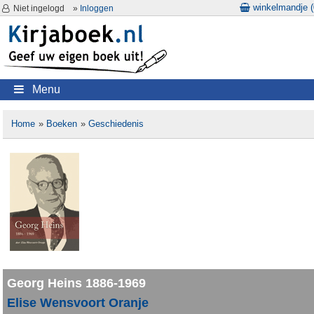
winkelmandje (
Niet ingelogd
»
Inloggen
Menu
Home
»
Boeken
»
Geschiedenis
Georg Heins 1886-1969
Elise Wensvoort Oranje