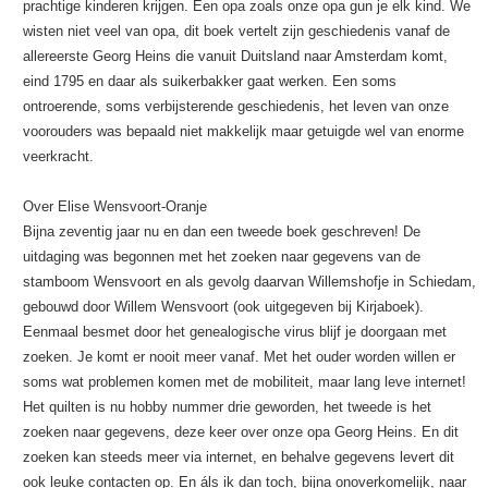
prachtige kinderen krijgen. Een opa zoals onze opa gun je elk kind. We
wisten niet veel van opa, dit boek vertelt zijn geschiedenis vanaf de
allereerste Georg Heins die vanuit Duitsland naar Amsterdam komt,
eind 1795 en daar als suikerbakker gaat werken. Een soms
ontroerende, soms verbijsterende geschiedenis, het leven van onze
voorouders was bepaald niet makkelijk maar getuigde wel van enorme
veerkracht.
Over Elise Wensvoort-Oranje
Bijna zeventig jaar nu en dan een tweede boek geschreven! De
uitdaging was begonnen met het zoeken naar gegevens van de
stamboom Wensvoort en als gevolg daarvan Willemshofje in Schiedam,
gebouwd door Willem Wensvoort (ook uitgegeven bij Kirjaboek).
Eenmaal besmet door het genealogische virus blijf je doorgaan met
zoeken. Je komt er nooit meer vanaf. Met het ouder worden willen er
soms wat problemen komen met de mobiliteit, maar lang leve internet!
Het quilten is nu hobby nummer drie geworden, het tweede is het
zoeken naar gegevens, deze keer over onze opa Georg Heins. En dit
zoeken kan steeds meer via internet, en behalve gegevens levert dit
ook leuke contacten op. En áls ik dan toch, bijna onoverkomelijk, naar